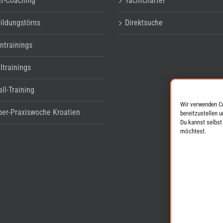
at-Coaching
Yachtcharter
ildungstörns
Direktsuche
ntrainings
ltrainings
ll-Training
Wir verwenden C
per-Praxiswoche Kroatien
bereitzustellen 
Du kannst selbst
möchtest.