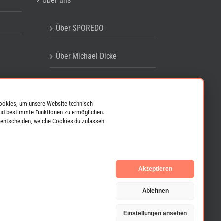
Über uns
Über SPOREDO
Über Michael Dicke
Wertekompass
ookies, um unsere Website technisch
Kundenstimmen
und bestimmte Funktionen zu ermöglichen.
 entscheiden, welche Cookies du zulassen
Rechtliches
Cookie-Richtlinie (EU)
Akzeptieren
Cookie-Einstellungen
Ablehnen
Einstellungen ansehen
Datenschutzerklärung