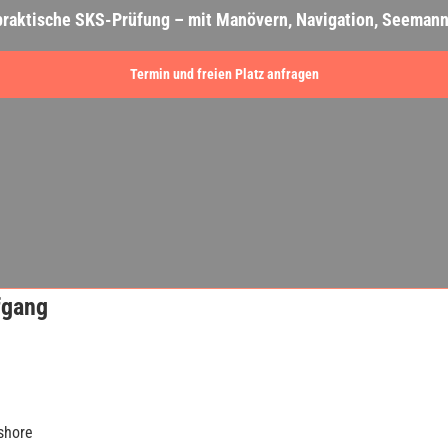
 praktische SKS-Prüfung – mit Manövern, Navigation, Seeman
Termin und freien Platz anfragen
fgang
shore