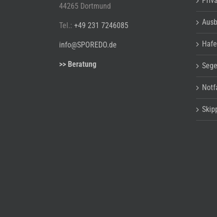
Priv
44265 Dortmund
Ausb
Tel.:
+49 231 7246085
Hafe
info@SPOREDO.de
>> Beratung
Sege
Notfa
Skip