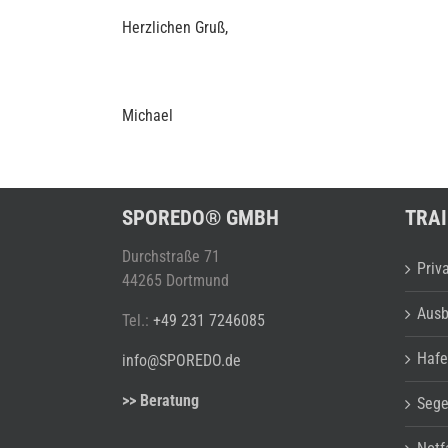
Herzlichen Gruß,
Michael
SPOREDO® GMBH
TRAI
Durchstraße 71
Priv
44265 Dortmund
Ausb
Tel.:
+49 231 7246085
Hafe
info@SPOREDO.de
>> Beratung
Sege