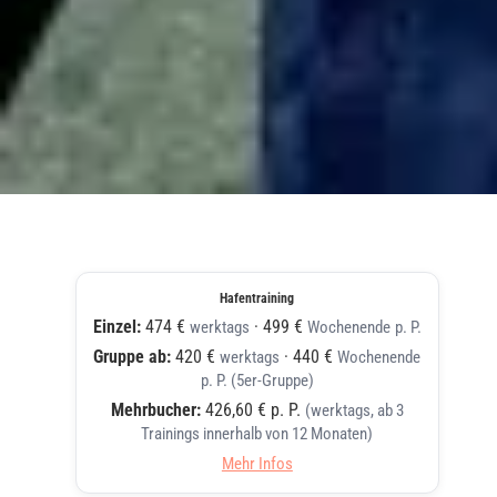
Hafentraining
Einzel:
474 €
·
499 €
werktags
Wochenende
p. P.
Gruppe ab:
420 €
·
440 €
werktags
Wochenende
p. P. (5er-Gruppe)
Mehrbucher:
426,60 € p. P.
(werktags, ab 3
Trainings innerhalb von 12 Monaten)
Mehr Infos