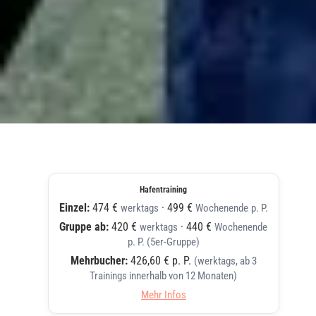
Hafentraining
Einzel:
474 €
·
499 €
werktags
Wochenende
p. P.
Gruppe ab:
420 €
·
440 €
werktags
Wochenende
p. P. (5er-Gruppe)
Mehrbucher:
426,60 € p. P.
(werktags, ab 3
Trainings innerhalb von 12 Monaten)
Mehr Infos