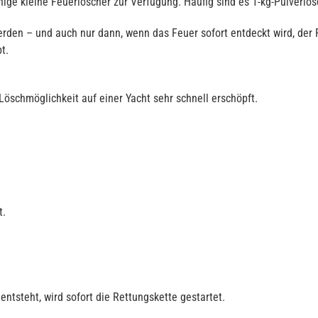
nige kleine Feuerlöscher zur Verfügung. Häufig sind es 1-kg-Pulverlös
en – und auch nur dann, wenn das Feuer sofort entdeckt wird, der Fe
t.
 Löschmöglichkeit auf einer Yacht sehr schnell erschöpft.
t.
tsteht, wird sofort die Rettungskette gestartet.